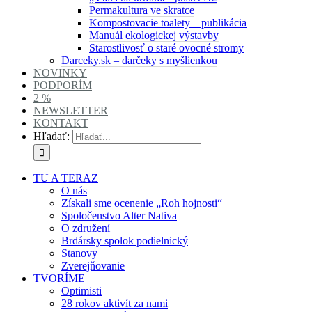
Permakultura ve skratce
Kompostovacie toalety – publikácia
Manuál ekologickej výstavby
Starostlivosť o staré ovocné stromy
Darceky.sk – darčeky s myšlienkou
NOVINKY
PODPORÍM
2 %
NEWSLETTER
KONTAKT
Hľadať:
TU A TERAZ
O nás
Získali sme ocenenie „Roh hojnosti“
Spoločenstvo Alter Nativa
O združení
Brdársky spolok podielnický
Stanovy
Zverejňovanie
TVORÍME
Optimisti
28 rokov aktivít za nami