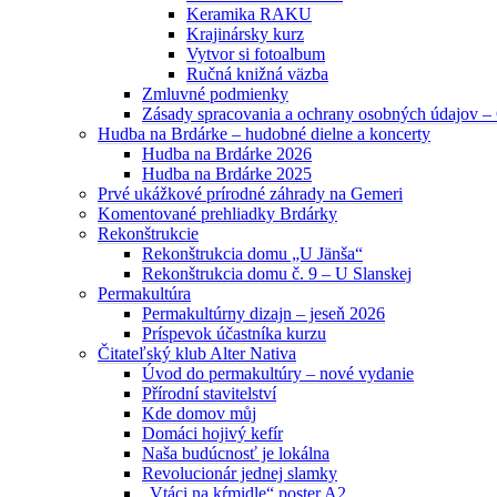
Keramika RAKU
Krajinársky kurz
Vytvor si fotoalbum
Ručná knižná väzba
Zmluvné podmienky
Zásady spracovania a ochrany osobných údajov
Hudba na Brdárke – hudobné dielne a koncerty
Hudba na Brdárke 2026
Hudba na Brdárke 2025
Prvé ukážkové prírodné záhrady na Gemeri
Komentované prehliadky Brdárky
Rekonštrukcie
Rekonštrukcia domu „U Jänša“
Rekonštrukcia domu č. 9 – U Slanskej
Permakultúra
Permakultúrny dizajn – jeseň 2026
Príspevok účastníka kurzu
Čitateľský klub Alter Nativa
Úvod do permakultúry – nové vydanie
Přírodní stavitelství
Kde domov můj
Domáci hojivý kefír
Naša budúcnosť je lokálna
Revolucionár jednej slamky
„Vtáci na kŕmidle“ poster A2