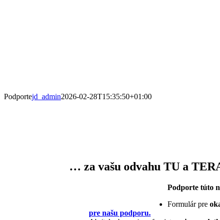
Podporte
jd_admin
2026-02-28T15:35:50+01:00
… za vašu odvahu TU a TER
Podporte túto 
Formulár pre
ok
pre našu podporu.