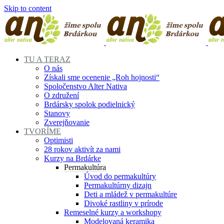
Skip to content
TU A TERAZ
O nás
Získali sme ocenenie „Roh hojnosti“
Spoločenstvo Alter Nativa
O združení
Brdársky spolok podielnický
Stanovy
Zverejňovanie
TVORÍME
Optimisti
28 rokov aktivít za nami
Kurzy na Brdárke
Permakultúra
Úvod do permakultúry
Permakultúrny dizajn
Deti a mládež v permakultúre
Divoké rastliny v prírode
Remeselné kurzy a workshopy
Modelovaná keramika