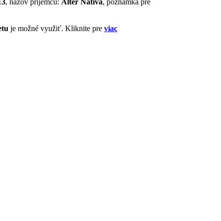
13
, názov príjemcu:
Alter Nativa
, poznámka pre
etu
je možné využiť. Kliknite pre
viac