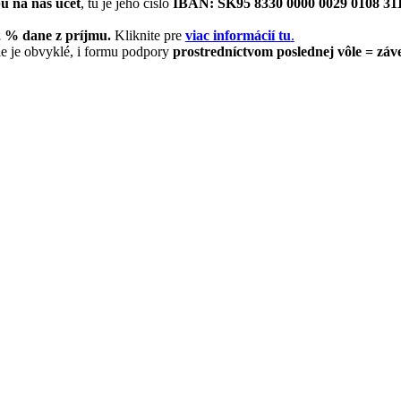
u na náš účet
, tu je jeho číslo
IBAN: SK95 8330 0000 0029 0108 31
2 % dane z príjmu.
Kliknite pre
viac informácií tu
.
ie je obvyklé, i formu podpory
prostredníctvom poslednej vôle = záv