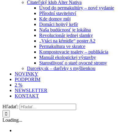
Čitateľský klub Alter Nativa
Úvod do permakultúry – nové vydanie
Přírodní stavitelství
Kde domov můj
Domáci hojivý kefír
Naša budúcnosť je lokálna
Revolucionár jednej slamky
„Vtáci na kŕmidle“ poster A2
Permakultura ve skratce
Kompostovacie toalety – publikácia
Manuál ekologickej výstavby
Starostlivosť o staré ovocné stromy
Darceky.sk – darčeky s myšlienkou
NOVINKY
PODPORÍM
2 %
NEWSLETTER
KONTAKT
Hľadať:
Loading...