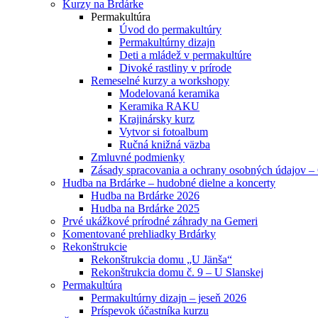
Kurzy na Brdárke
Permakultúra
Úvod do permakultúry
Permakultúrny dizajn
Deti a mládež v permakultúre
Divoké rastliny v prírode
Remeselné kurzy a workshopy
Modelovaná keramika
Keramika RAKU
Krajinársky kurz
Vytvor si fotoalbum
Ručná knižná väzba
Zmluvné podmienky
Zásady spracovania a ochrany osobných údajov
Hudba na Brdárke – hudobné dielne a koncerty
Hudba na Brdárke 2026
Hudba na Brdárke 2025
Prvé ukážkové prírodné záhrady na Gemeri
Komentované prehliadky Brdárky
Rekonštrukcie
Rekonštrukcia domu „U Jänša“
Rekonštrukcia domu č. 9 – U Slanskej
Permakultúra
Permakultúrny dizajn – jeseň 2026
Príspevok účastníka kurzu