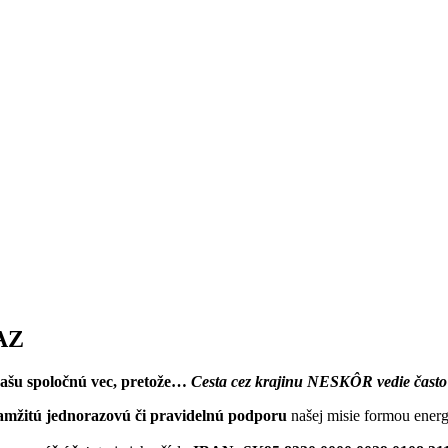
AZ
našu spoločnú vec, pretože…
Cesta cez krajinu NESKÔR vedie často
amžitú jednorazovú či pravidelnú podporu
našej misie formou energ