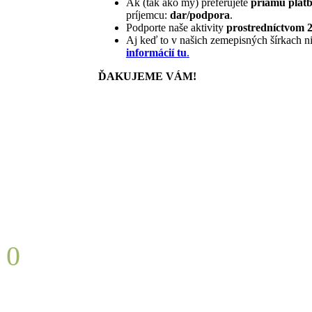
Ak (tak ako my) preferujete
priamu platb
príjemcu:
dar/podpora
.
Podporte naše aktivity
prostredníctvom 
Aj keď to v našich zemepisných šírkach n
informácií tu
.
ĎAKUJEME VÁM!
0
Zachránených domov