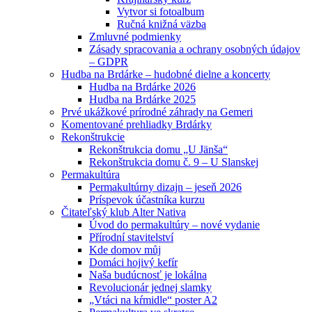
Vytvor si fotoalbum
Ručná knižná väzba
Zmluvné podmienky
Zásady spracovania a ochrany osobných údajov
– GDPR
Hudba na Brdárke – hudobné dielne a koncerty
Hudba na Brdárke 2026
Hudba na Brdárke 2025
Prvé ukážkové prírodné záhrady na Gemeri
Komentované prehliadky Brdárky
Rekonštrukcie
Rekonštrukcia domu „U Jänša“
Rekonštrukcia domu č. 9 – U Slanskej
Permakultúra
Permakultúrny dizajn – jeseň 2026
Príspevok účastníka kurzu
Čitateľský klub Alter Nativa
Úvod do permakultúry – nové vydanie
Přírodní stavitelství
Kde domov můj
Domáci hojivý kefír
Naša budúcnosť je lokálna
Revolucionár jednej slamky
„Vtáci na kŕmidle“ poster A2