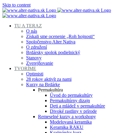
Skip to content
TU A TERAZ
O nás
Získali sme ocenenie „Roh hojnosti“
Spoločenstvo Alter Nativa
O združení
Brdársky spolok podielnický
Stanovy
Zverejňovanie
TVORÍME
Optimisti
28 rokov aktivít za nami
Kurzy na Brdárke
Permakultúra
Úvod do permakultúry
Permakultúrny dizajn
Deti a mládež v permakultúre
Divoké rastliny v prírode
Remeselné kurzy a workshopy
Modelovaná keramika
Keramika RAKU
Krajinársky kurz