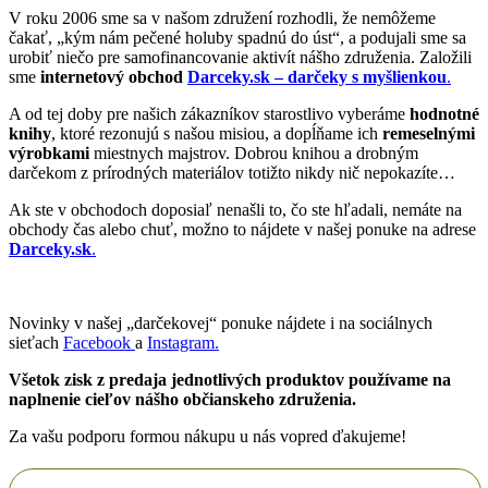
V roku 2006 sme sa v našom združení rozhodli, že nemôžeme
čakať, „kým nám pečené holuby spadnú do úst“, a podujali sme sa
urobiť niečo pre samofinancovanie aktivít nášho združenia. Založili
sme
internetový obchod
Darceky.sk – darčeky s myšlienkou
.
A od tej doby pre našich zákazníkov starostlivo vyberáme
hodnotné
knihy
, ktoré rezonujú s našou misiou, a dopĺňame ich
remeselnými
výrobkami
miestnych majstrov. Dobrou knihou a drobným
darčekom z prírodných materiálov totižto nikdy nič nepokazíte…
Ak ste v obchodoch doposiaľ nenašli to, čo ste hľadali, nemáte na
obchody čas alebo chuť, možno to nájdete v našej ponuke na adrese
Darceky.sk
.
Novinky v našej „darčekovej“ ponuke nájdete i na sociálnych
sieťach
Facebook
a
Instagram.
Všetok zisk z predaja jednotlivých produktov používame na
naplnenie cieľov nášho občianskeho združenia.
Za vašu podporu formou nákupu u nás vopred ďakujeme!