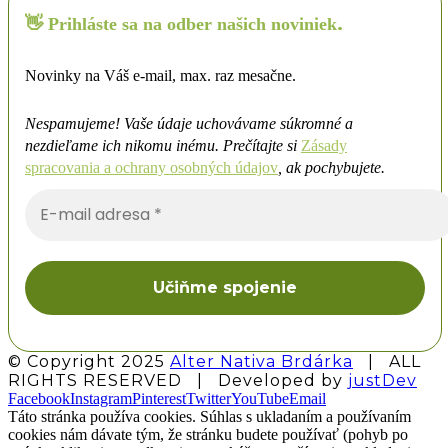
👋
.
Prihláste sa na odber našich noviniek
Novinky na Váš e-mail, max. raz mesačne.
Nespamujeme! Vaše údaje uchovávame súkromné a
nezdieľame ich nikomu inému.
Prečítajte si
Zásady
spracovania a ochrany osobných údajov
, ak pochybujete.
E-
mail
adresa
*
© Copyright 2025
Alter Nativa Brdárka
| ALL
RIGHTS RESERVED | Developed by
justDev
Facebook
Instagram
Pinterest
Twitter
YouTube
Email
Táto stránka používa cookies. Súhlas s ukladaním a používaním
cookies nám dávate tým, že stránku budete používať (pohyb po