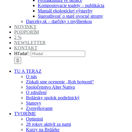
Permakultura ve skratce
Kompostovacie toalety – publikácia
Manuál ekologickej výstavby
Starostlivosť o staré ovocné stromy
Darceky.sk – darčeky s myšlienkou
NOVINKY
PODPORÍM
2 %
NEWSLETTER
KONTAKT
Hľadať:
TU A TERAZ
O nás
Získali sme ocenenie „Roh hojnosti“
Spoločenstvo Alter Nativa
O združení
Brdársky spolok podielnický
Stanovy
Zverejňovanie
TVORÍME
Optimisti
28 rokov aktivít za nami
Kurzy na Brdárke