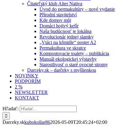
Čitateľský klub Alter Nativa
Úvod do permakultúry – nové vydanie
Přírodní stavitelství
Kde domov můj
Domáci hojivý kefír
Naša budúcnosť je lokálna
Revolucionár jednej slamky
„Vtáci na kŕmidle“ poster A2
Permakultura ve skratce
Kompostovacie toalety – publikácia
Manuál ekologickej výstavby
Starostlivosť o staré ovocné stromy
Darceky.sk – darčeky s myšlienkou
NOVINKY
PODPORÍM
2 %
NEWSLETTER
KONTAKT
Hľadať:
Darceky.sk
kubokollar86
2026-05-09T20:45:24+02:00