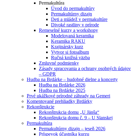
Permakultúra
Úvod do permakultúry
Permakultúrny dizajn
Deti a mládež v permakultúre
Divoké rastliny v prírode
Remeselné kurzy a workshopy
Modelovaná keramika
Keramika RAKU
Krajinársky kurz
Vytvor si fotoalbum
Ručná knižná väzba
Zmluvné podmienky
Zásady spracovania a ochrany osobných údajov
– GDPR
Hudba na Brdárke – hudobné dielne a koncerty
Hudba na Brdárke 2026
Hudba na Brdárke 2025
Prvé ukážkové prírodné záhrady na Gemeri
Komentované prehliadky Brdárky
Rekonštrukcie
Rekonštrukcia domu „U Jänša“
Rekonštrukcia domu č. 9 – U Slanskej
Permakultúra
Permakultúrny dizajn – jeseň 2026
Príspevok účastníka kurzu